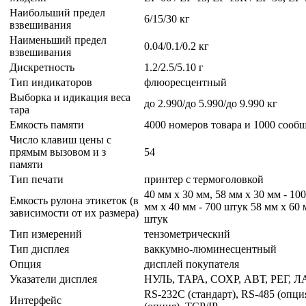
Наибольший предел
6/15/30 кг
взвешивания
Наименьший предел
0.04/0.1/0.2 кг
взвешивания
Дискретность
1.2/2.5/5.10 г
Тип индикаторов
флюоресцентный
Выборка и идикация веса
до 2.990/до 5.990/до 9.990 кг
тара
Емкость памяти
4000 номеров товара и 1000 сооб
Число клавиш цены с
прямым вызовом и з
54
памяти
Тип печати
принтер с термоголовкой
40 мм х 30 мм, 58 мм х 30 мм - 10
Емкость рулона этикеток (в
мм х 40 мм - 700 штук 58 мм х 60 
зависимости от их размера)
штук
Тип измерений
тензометрический
Тип дисплея
ваккумно-люминесцентный
Опция
дисплей покупателя
Указатели дисплея
НУЛЬ, ТАРА, СОХР, АВТ, РЕГ, Л
RS-232C (стандарт), RS-485 (опци
Интерфейс