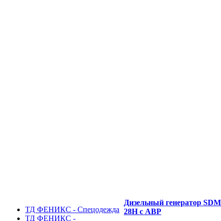
Дизельный генератор SD
ТД ФЕНИКС - Спецодежда
28H с АВР
ТД ФЕНИКС -