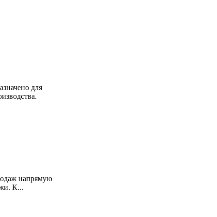
азначено для
изводства.
продаж напрямую
и. К...