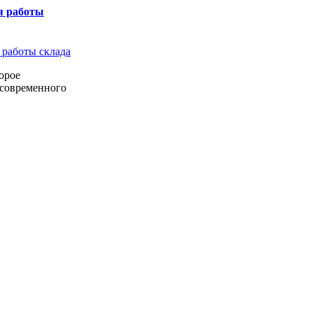
я работы
орое
 современного