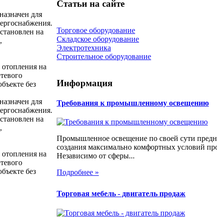
Статьи на сайте
азначен для
нергоснабжения.
Торговое оборудование
установлен на
Складское оборудование
,
Электротехника
Строительное оборудование
 отопления на
етевого
Информация
бъекте без
азначен для
Требования к промышленному освещению
нергоснабжения.
установлен на
,
Промышленное освещение по своей сути предн
создания максимально комфортных условий про
 отопления на
Независимо от сферы...
етевого
бъекте без
Подробнее »
Торговая мебель - двигатель продаж