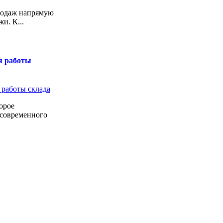
продаж напрямую
и. К...
я работы
орое
 современного