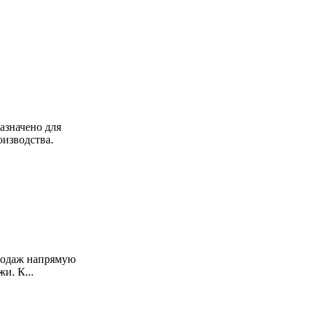
азначено для
изводства.
продаж напрямую
и. К...