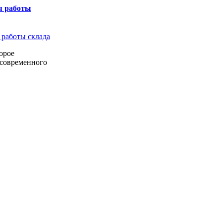
я работы
орое
 современного