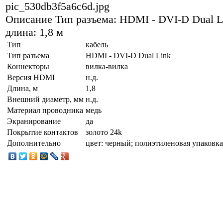
pic_530db3f5a6c6d.jpg
Описание
Тип разъема: HDMI - DVI-D Dual L
длина: 1,8 м
Тип
кабель
Тип разъема
HDMI - DVI-D Dual Link
Коннекторы
вилка-вилка
Версия HDMI
н.д.
Длина, м
1,8
Внешний диаметр, мм
н.д.
Материал проводника
медь
Экранирование
да
Покрытие контактов
золото 24k
Дополнительно
цвет: черный; полиэтиленовая упаковка