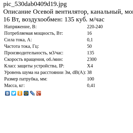
pic_530dab0409d19.jpg
Описание
Осевой вентилятор, канальный, мо
16 Вт, воздухообмен: 135 куб. м/час
Напряжение, В:
220-240
Потребляемая мощность, Вт:
16
Сила тока, А:
0,1
Частота тока, Гц:
50
Производительность, м3/час:
135
Скорость вращения, об./мин:
2300
Класс защиты устройства, IP:
X4
Уровень шума на расстоянии 3м, dB(A):
38
Размер патрубка, мм:
100
Масса, кг:
0,41