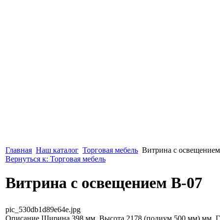
Главная
Наш каталог
Торговая мебель
Витрина с освещением
Вернуться к: Торговая мебель
Витрина с освещением B-07
pic_530db1d89e64e.jpg
Описание
Ширина 398 мм, Высота 2178 (подиум 500 мм) мм, Г