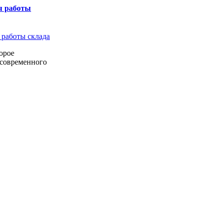
я работы
орое
 современного