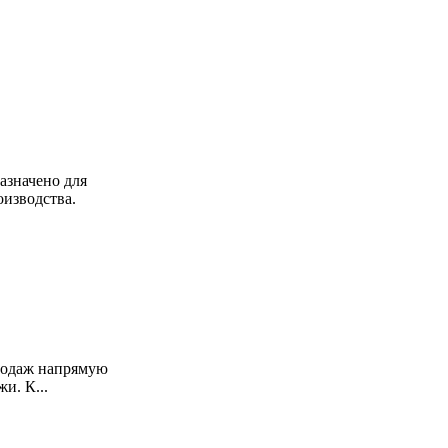
азначено для
изводства.
продаж напрямую
и. К...