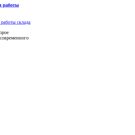
я работы
орое
 современного