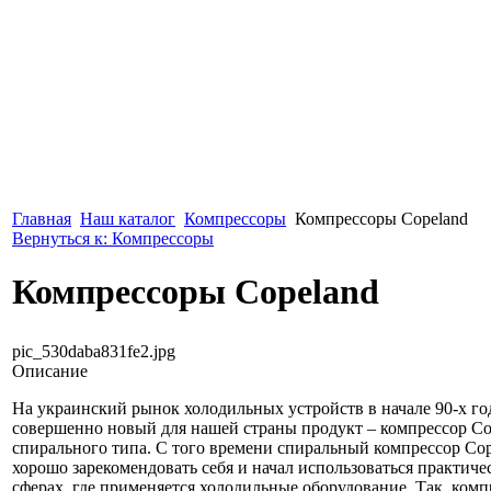
Главная
Наш каталог
Компрессоры
Компрессоры Copeland
Вернуться к: Компрессоры
Компрессоры Copeland
pic_530daba831fe2.jpg
Описание
На украинский рынок холодильных устройств в начале 90-х г
совершенно новый для нашей страны продукт – компрессор Сo
спирального типа. С того времени спиральный компрессор Сop
хорошо зарекомендовать себя и начал использоваться практиче
сферах, где применяется холодильные оборудование. Так, ком