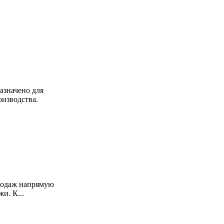
азначено для
изводства.
продаж напрямую
и. К...