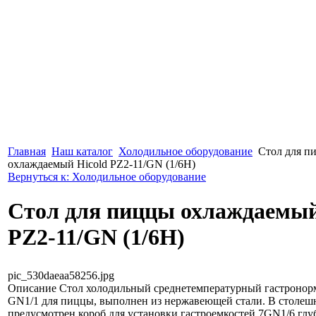
Главная
Наш каталог
Холодильное оборудование
Стол для п
охлаждаемый Hicold PZ2-11/GN (1/6H)
Вернуться к: Холодильное оборудование
Стол для пиццы охлаждаемый
PZ2-11/GN (1/6H)
pic_530daeaa58256.jpg
Описание
Стол холодильный среднетемпературный гастроно
GN1/1 для пиццы, выполнен из нержавеющей стали. В столеш
предусмотрен короб для установки гастроемкостей 7GN1/6 глу