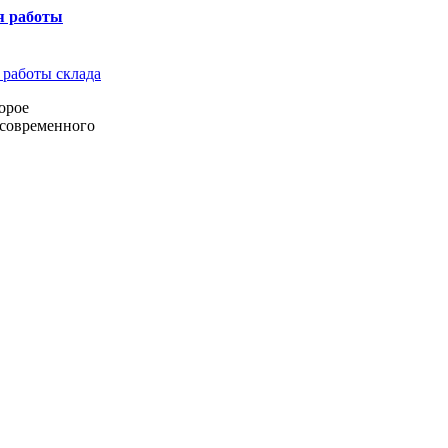
я работы
орое
 современного