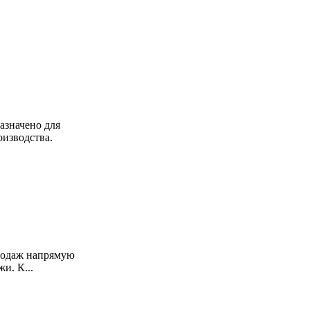
азначено для
изводства.
продаж напрямую
и. К...