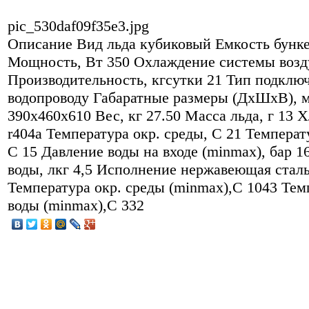
pic_530daf09f35e3.jpg
Описание
Вид льда кубиковый Емкость бункер
Мощность, Вт 350 Охлаждение системы воз
Производительность, кгсутки 21 Тип подклю
водопроводу Габаратные размеры (ДхШхВ), 
390x460x610 Вес, кг 27.50 Масса льда, г 13 
r404a Температура окр. среды, С 21 Температ
С 15 Давление воды на входе (minmax), бар 1
воды, лкг 4,5 Исполнение нержавеющая стал
Температура окр. среды (minmax),С 1043 Тем
воды (minmax),С 332