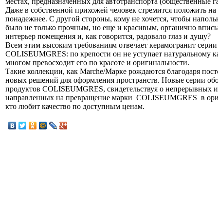
местах, предназначенных для автотранспорта (общественные га
Даже в собственной прихожей человек стремится положить на
понадежнее. С другой стороны, кому не хочется, чтобы напол
было не только прочным, но еще и красивым, органично вписы
интерьер помещения и, как говорится, радовало глаз и душу?
Всем этим высоким требованиям отвечает керамогранит серии
COLISEUMGRES: по крепости он не уступает натуральному ка
многом превосходит его по красоте и оригинальности.
Такие коллекции, как Marche/Марке рождаются благодаря пос
новых решений для оформления пространств. Новые серии об
продуктов COLISEUMGRES, свидетельствуя о непрерывных и
направленных на превращение марки COLISEUMGRES в орие
кто любит качество по доступным ценам.