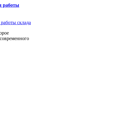
я работы
орое
 современного