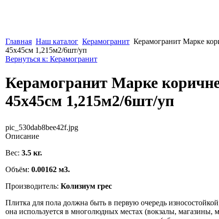
Главная
Наш каталог
Керамогранит
Керамогранит Марке ко
45х45см 1,215м2/6шт/уп
Вернуться к: Керамогранит
Керамогранит Марке коричн
45х45см 1,215м2/6шт/уп
pic_530dab8bee42f.jpg
Описание
Вес:
3.5 кг.
Объём:
0.00162 м3.
Производитель:
Колизиум грес
Плитка для пола должна быть в первую очередь износостойкой
она используется в многолюдных местах (вокзалы, магазины, ме