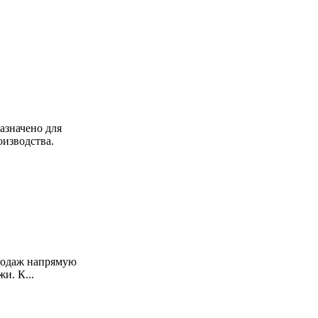
азначено для
изводства.
продаж напрямую
и. К...