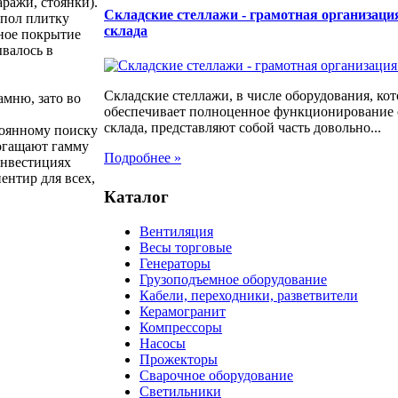
ражи, стоянки).
Складские стеллажи - грамотная организаци
 пол плитку
склада
ьное покрытие
валось в
Складские стеллажи, в числе оборудования, кот
мню, зато во
обеспечивает полноценное функционирование
склада, представляют собой часть довольно...
тоянному поиску
огащают гамму
Подробнее »
нвестициях
нтир для всех,
Каталог
Вентиляция
Весы торговые
Генераторы
Грузоподъемное оборудование
Кабели, переходники, разветвители
Керамогранит
Компрессоры
Насосы
Прожекторы
Сварочное оборудование
Светильники