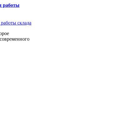
я работы
орое
 современного