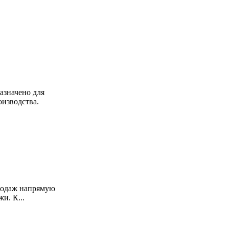
азначено для
изводства.
продаж напрямую
и. К...