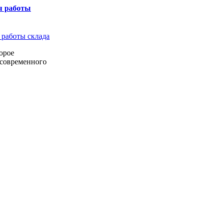
я работы
орое
 современного