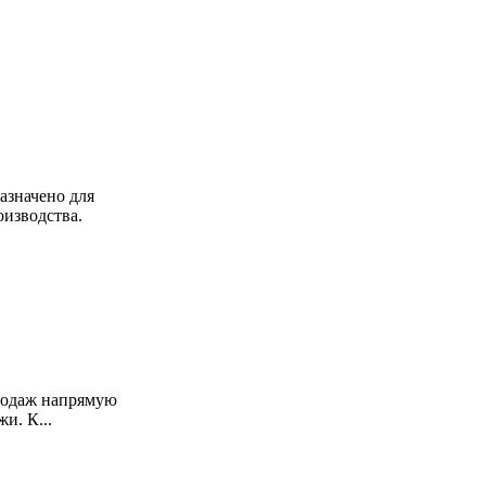
азначено для
изводства.
продаж напрямую
и. К...