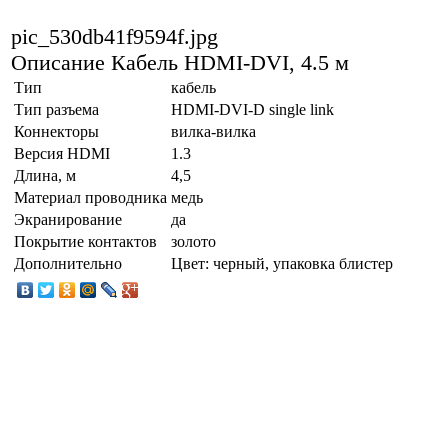
pic_530db41f9594f.jpg
Описание
Кабель HDMI-DVI, 4.5 м
Тип
кабель
Тип разъема
HDMI-DVI-D single link
Коннекторы
вилка-вилка
Версия HDMI
1.3
Длина, м
4,5
Материал проводника
медь
Экранирование
да
Покрытие контактов
золото
Дополнительно
Цвет: черный, упаковка блистер