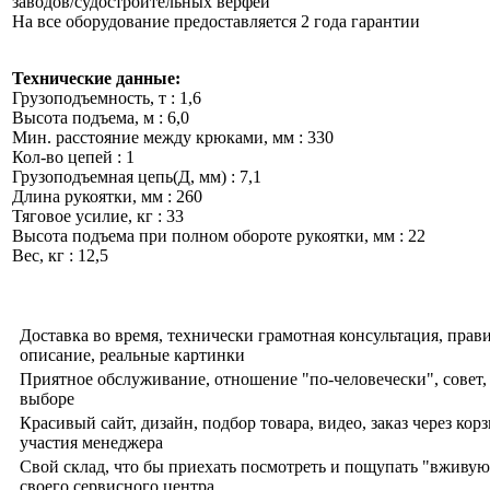
заводов/судостроительных верфей
На все оборудование предоставляется 2 года гарантии
Технические данные:
Грузоподъемность, т : 1,6
Высота подъема, м : 6,0
Мин. расстояние между крюками, мм : 330
Кол-во цепей : 1
Грузоподъемная цепь(Д, мм) : 7,1
Длина рукоятки, мм : 260
Тяговое усилие, кг : 33
Высота подъема при полном обороте рукоятки, мм : 22
Вес, кг : 12,5
Доставка во время, технически грамотная консультация, прав
описание, реальные картинки
Приятное обслуживание, отношение "по-человечески", совет,
выборе
Красивый сайт, дизайн, подбор товара, видео, заказ через корз
участия менеджера
Свой склад, что бы приехать посмотреть и пощупать "вживую
своего сервисного центра