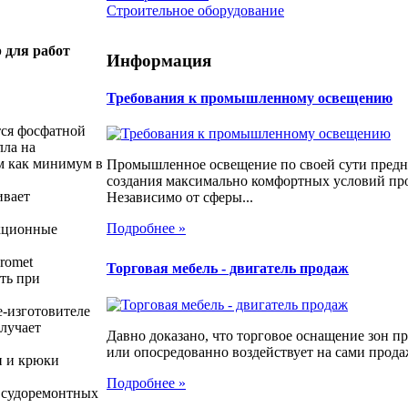
Строительное оборудование
 для работ
Информация
Требования к промышленному освещению
тся фосфатной
лла на
м как минимум в
Промышленное освещение по своей сути предн
создания максимально комфортных условий про
ивает
Независимо от сферы...
Подробнее »
икционные
romet
Торговая мебель - двигатель продаж
ть при
е-изготовителе
лучает
Давно доказано, что торговое оснащение зон 
или опосредованно воздействует на сами продаж
и и крюки
Подробнее »
я судоремонтных