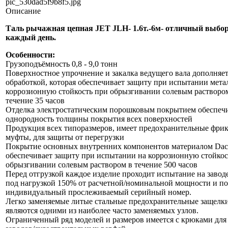
pic_530dad5f9b8f5.jpg
Описание
Таль рычажная цепная JET JLH- 1.6т.-6м- отличный выбор
каждый день.
Особенности:
Грузоподъёмность 0,8 - 9,0 тонн
Поверхностное упрочнение и закалка ведущего вала дополняе
обработкой, которая обеспечивает защиту при испытании мета
коррозионную стойкость при обрызгивании солевым растворо
течение 35 часов
Отделка электростатическим порошковым покрытием обеспеч
однородность толщины покрытия всех поверхностей
Продукция всех типоразмеров, имеет предохранительные фр
муфты, для защиты от перегрузки
Покрытие основных внутренних компонентов материалом Dac
обеспечивает защиту при испытании на коррозионную стойкос
обрызгивании солевым раствором в течение 500 часов
Перед отгрузкой каждое изделие проходит испытание на завод
под нагрузкой 150% от расчетной/номинальной мощности и по
индивидуальный прослеживаемый серийный номер.
Легко заменяемые литые стальные предохранительные защелк
являются одними из наиболее часто заменяемых узлов.
Ограниченный ряд моделей и размеров имеется с крюками дл