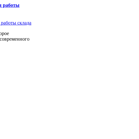
я работы
орое
 современного