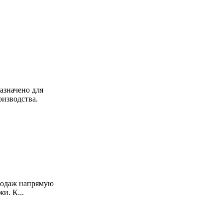
азначено для
изводства.
продаж напрямую
и. К...