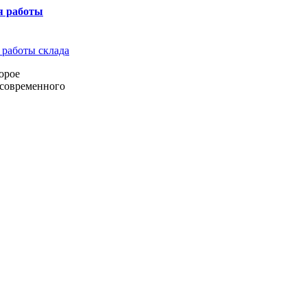
я работы
орое
 современного