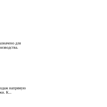
азначено для
изводства.
продаж напрямую
и. К...